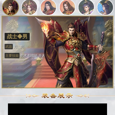
战士◆男
武器
刀、剑
主要技能
剑术 烈焰斩 开天