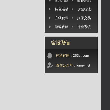
常见问题
装备系统
特色活动
攻城玩法
升级秘籍
担保交易
游戏攻略
行会系统
神途官网：
263st.com
微信公众号：
longyinst